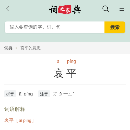
词典
哀平的意思
āi
píng
哀平
āi píng
ㄞ ㄆ一ㄥˊ
拼音
注音
词语解释
哀平
[ āi píng ]