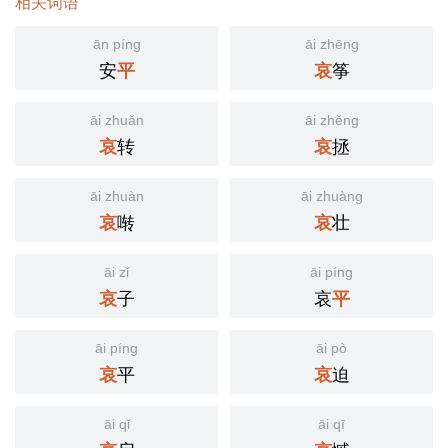
相关词语
ān píng
āi zhēng
安
筝
平
哀
āi zhuǎn
āi zhěng
转
拯
哀
哀
āi zhuàn
āi zhuàng
啭
壮
哀
哀
āi zǐ
āi píng
子
哀
哀
平
āi píng
āi pò
平
迫
哀
哀
āi qǐ
āi qī