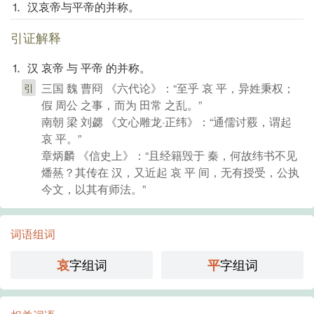
⒈ 汉哀帝与平帝的并称。
引证解释
⒈ 汉 哀帝 与 平帝 的并称。
三国 魏 曹冏 《六代论》：“至乎 哀 平，异姓秉权；
引
假 周公 之事，而为 田常 之乱。”
南朝 梁 刘勰 《文心雕龙·正纬》：“通儒讨覈，谓起
哀 平。”
章炳麟 《信史上》：“且经籍毁于 秦，何故纬书不见
燔爇？其传在 汉，又近起 哀 平 间，无有授受，公执
今文，以其有师法。”
词语组词
字组词
字组词
哀
平