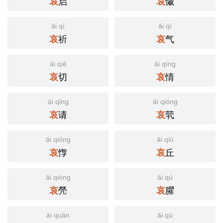
启
慽
哀
哀
āi qí
āi qì
祈
气
哀
哀
āi qiē
āi qíng
切
情
哀
哀
āi qǐng
āi qióng
请
茕
哀
哀
āi qióng
āi qiū
惸
丘
哀
哀
āi qióng
āi qú
焭
臞
哀
哀
āi quàn
āi qú