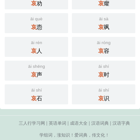
劝
癯
哀
哀
āi què
āi sà
悫
飒
哀
哀
āi rén
āi róng
人
容
哀
哀
āi shēng
āi shí
声
时
哀
哀
āi shí
āi shí
石
识
哀
哀
三人行学习网
|
英语单词
|
成语大全
|
汉语词典
|
汉语字典
学组词，涨知识！爱词典，传文化！