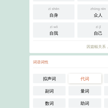
zì shēn
zhòng rén
自身
众人
zì wǒ
zì jǐ
自我
自己
因篇幅关系，
词语词性
拟声词
代词
副词
量词
数词
助词