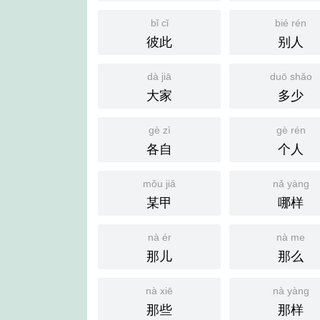
bǐ cǐ
bié rén
彼此
别人
dà jiā
duō shǎo
大家
多少
gè zì
gè rén
各自
个人
mǒu jiǎ
nǎ yàng
某甲
哪样
nà ér
nà me
那儿
那么
nà xiē
nà yàng
那些
那样