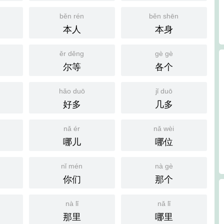
běn rén
běn shēn
本人
本身
ěr děng
gè gè
尔等
各个
hǎo duō
jǐ duō
好多
几多
nǎ ér
nǎ wèi
哪儿
哪位
nǐ mén
nà gè
你们
那个
nà lǐ
nǎ lǐ
那里
哪里