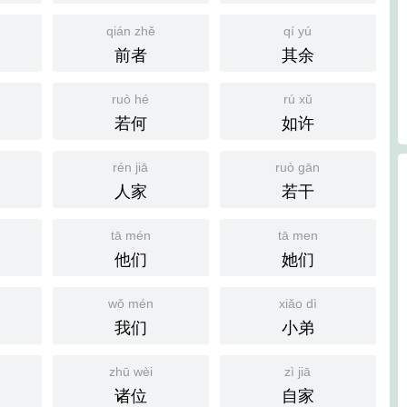
qián zhě
qí yú
前者
其余
ruò hé
rú xǔ
若何
如许
rén jiā
ruò gān
人家
若干
tā mén
tā men
他们
她们
wǒ mén
xiǎo dì
我们
小弟
zhū wèi
zì jiā
诸位
自家