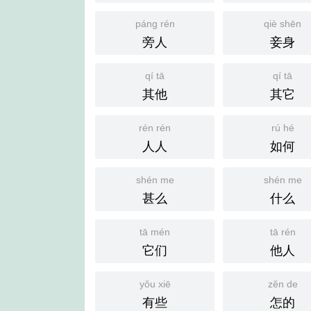
páng rén
qiè shēn
旁人
妾身
qí tā
qí tā
其他
其它
rén rén
rú hé
人人
如何
shén me
shén me
甚么
什么
tā mén
tā rén
它们
他人
yǒu xiē
zěn de
有些
怎的