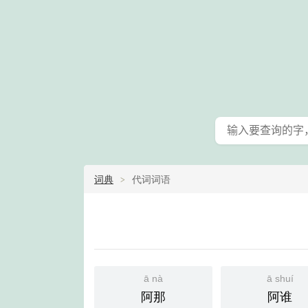
词典
代词词语
ā nà
ā shuí
阿那
阿谁