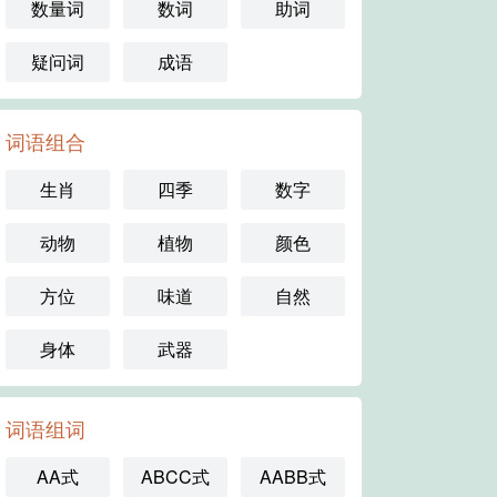
数量词
数词
助词
疑问词
成语
词语组合
生肖
四季
数字
动物
植物
颜色
方位
味道
自然
身体
武器
词语组词
AA式
ABCC式
AABB式