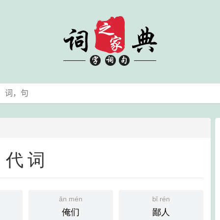
代词
ǎn mén
bǐ rén
俺们
鄙人