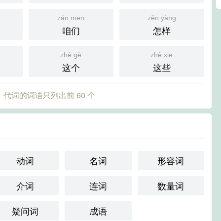
zán men
zěn yàng
咱们
怎样
zhè gè
zhè xiē
这个
这些
代词的词语只列出前 60 个
动词
名词
形容词
介词
连词
数量词
疑问词
成语