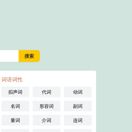
词语词性
拟声词
代词
动词
名词
形容词
副词
量词
介词
连词