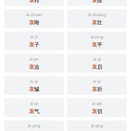
哀
哀
āi zhuàn
āi zhuàng
啭
壮
哀
哀
āi zǐ
āi píng
子
平
哀
哀
āi pò
āi qǐ
迫
启
哀
哀
āi qī
āi qí
慽
祈
哀
哀
āi qì
āi qiē
气
切
哀
哀
āi qíng
āi qǐng