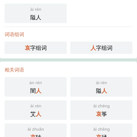
ài rén
隘人
词语组词
字组词
字组词
哀
人
相关词语
àn rén
ài rén
闇
隘
人
人
ài rén
āi zhēng
艾
筝
人
哀
āi zhuǎn
āi zhěng
转
拯