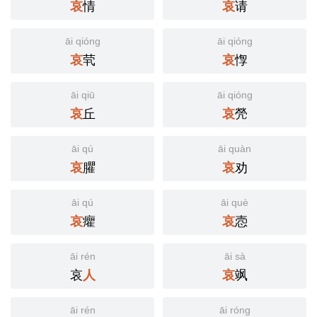
情
请
哀
哀
āi qióng
āi qióng
茕
惸
哀
哀
āi qiū
āi qióng
丘
焭
哀
哀
āi qú
āi quàn
臞
劝
哀
哀
āi qú
āi què
癯
悫
哀
哀
āi rén
āi sà
哀
飒
人
哀
āi rén
āi róng