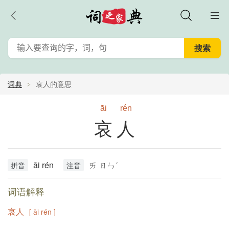
词典
哀人的意思
āi
rén
哀人
āi rén
ㄞ ㄖㄣˊ
拼音
注音
词语解释
哀人
[ āi rén ]