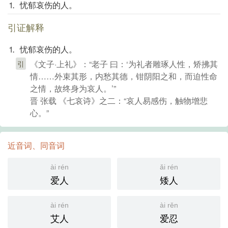
⒈ 忧郁哀伤的人。
引证解释
⒈ 忧郁哀伤的人。
《文子·上礼》：“老子 曰：‘为礼者雕琢人性，矫拂其
引
情……外束其形，内愁其德，钳阴阳之和，而迫性命
之情，故终身为哀人。’”
晋 张载 《七哀诗》之二：“哀人易感伤，触物增悲
心。”
近音词、同音词
ài rén
ǎi rén
爱人
矮人
ài rén
ài rěn
艾人
爱忍