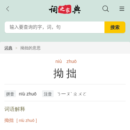
词典
拗拙的意思
niù
zhuō
拗拙
niù zhuō
ㄋ一ㄡˋ ㄓㄨㄛ
拼音
注音
词语解释
拗拙
[ niù zhuō ]