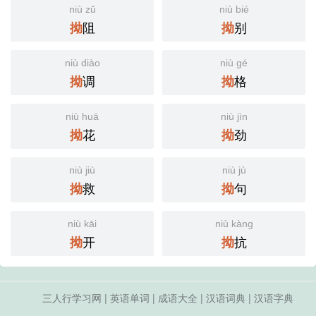
niù zǔ
niù bié
阻
别
拗
拗
niù diào
niù gé
调
格
拗
拗
niù huā
niù jìn
花
劲
拗
拗
niù jiù
niù jù
救
句
拗
拗
niù kāi
niù kàng
开
抗
拗
拗
三人行学习网
|
英语单词
|
成语大全
|
汉语词典
|
汉语字典