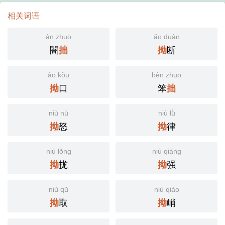
相关词语
àn zhuō
ǎo duàn
闇
断
拙
拗
ào kǒu
bèn zhuō
口
笨
拗
拙
niù nù
niù lǜ
怒
律
拗
拗
niù lǒng
niù qiáng
拢
强
拗
拗
niù qǔ
niù qiào
取
峭
拗
拗