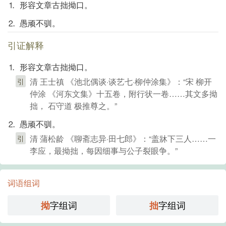
⒈ 形容文章古拙拗口。
⒉ 愚顽不驯。
引证解释
⒈ 形容文章古拙拗口。
清 王士禛 《池北偶谈·谈艺七·柳仲涂集》：“宋 柳开
引
仲涂 《河东文集》十五卷，附行状一卷……其文多拗
拙， 石守道 极推尊之。”
⒉ 愚顽不驯。
清 蒲松龄 《聊斋志异·田七郎》：“盖牀下三人……一
引
李应，最拗拙，每因细事与公子裂眼争。”
词语组词
字组词
字组词
拗
拙