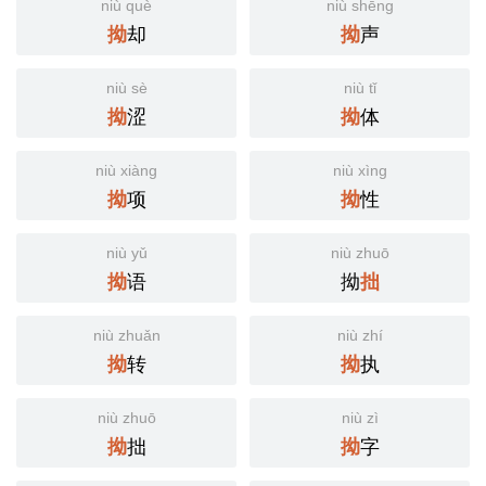
niù què
niù shēng
却
声
拗
拗
niù sè
niù tǐ
涩
体
拗
拗
niù xiàng
niù xìng
项
性
拗
拗
niù yǔ
niù zhuō
语
拗
拗
拙
niù zhuǎn
niù zhí
转
执
拗
拗
niù zhuō
niù zì
拙
字
拗
拗