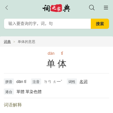
词典
单体的意思
dān
tǐ
单体
dān tǐ
ㄉㄢ ㄊ一ˇ
名词
拼音
注音
词性
單體 單染色體
港台
词语解释