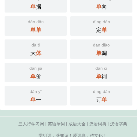
据
向
单
单
dān dān
dìng dān
定
单
单
单
dà tǐ
dān diào
大
调
体
单
dān jià
dān cí
价
词
单
单
dān yī
dìng dān
一
订
单
单
三人行学习网
|
英语单词
|
成语大全
|
汉语词典
|
汉语字典
学组词，涨知识！爱词典，传文化！