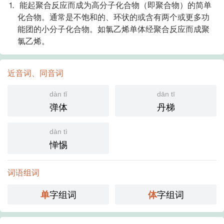
⒈ 能起聚合反应而成为高分子化合物（即聚合物）的简单
化合物。通常是不饱和的、环状的或含有两个或更多功
能团的小分子化合物。如氯乙烯单体经聚合反应而成聚
氯乙烯。
近音词、同音词
dàn tǐ
dān tī
弹体
丹梯
dàn tì
惮惕
词语组词
字组词
字组词
单
体