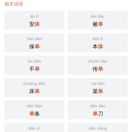
相关词语
ān tǐ
bèi dān
安
被
体
单
bǎo dān
běn tǐ
保
本
单
体
bù dān
chuán dān
不
传
单
单
chuáng dān
cài dān
床
菜
单
单
dān tiáo
dān dāo
条
刀
单
单
dān zì
dān xiāng