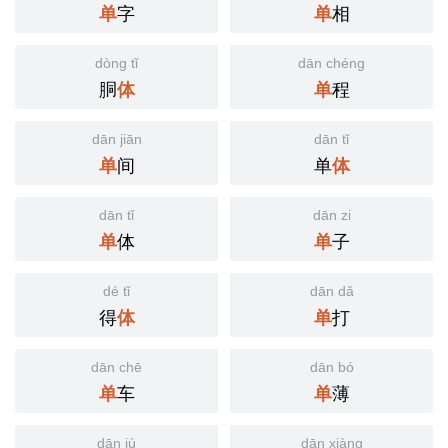
字
相
单
单
dòng tǐ
dān chéng
胴
程
体
单
dān jiān
dān tǐ
间
单
单
体
dān tǐ
dān zi
体
子
单
单
dé tǐ
dān dǎ
得
打
体
单
dān chē
dān bó
车
薄
单
单
dān jù
dān xiàng