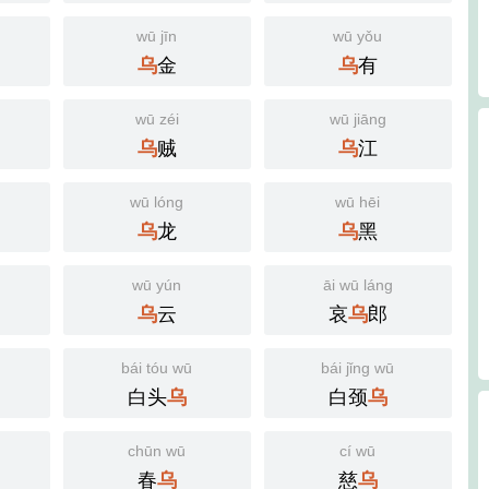
wū jīn
wū yǒu
金
有
乌
乌
wū zéi
wū jiāng
贼
江
乌
乌
wū lóng
wū hēi
龙
黑
乌
乌
wū yún
āi wū láng
云
哀
郎
乌
乌
bái tóu wū
bái jǐng wū
白头
白颈
乌
乌
chūn wū
cí wū
春
慈
乌
乌