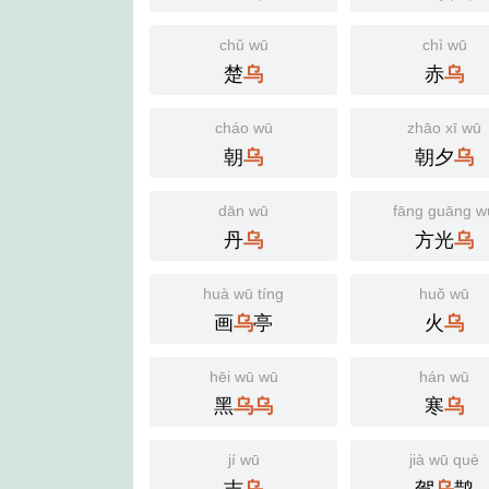
chǔ wū
chì wū
楚
赤
乌
乌
cháo wū
zhāo xī wū
朝
朝夕
乌
乌
dān wū
fāng guāng w
丹
方光
乌
乌
huà wū tíng
huǒ wū
画
亭
火
乌
乌
hēi wū wū
hán wū
黑
寒
乌
乌
乌
jí wū
jià wū què
吉
驾
鹊
乌
乌