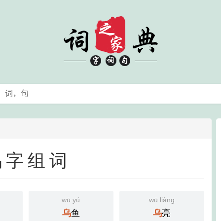
乌字组词
wū yú
wū liàng
鱼
亮
乌
乌