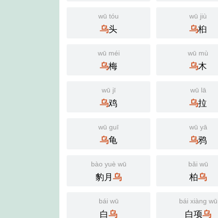
wū tóu
wū jiù
头
桕
乌
乌
wū méi
wū mù
梅
木
乌
乌
wū jī
wū lā
鸡
拉
乌
乌
wū guī
wū yā
龟
鸦
乌
乌
bào yuè wū
bǎi wū
豹月
柏
乌
乌
bái wū
bái xiàng wū
白
白项
乌
乌