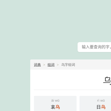
词典
组词
乌字组词
āi wū
rì wū
哀
日
乌
乌