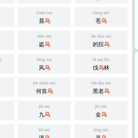
chén wū
cāng wū
晨
苍
乌
乌
dào wū
de dòu wū
盗
的脰
乌
乌
ū
fēng wū
fá wū lín
风
伐
林
乌
乌
hé shǒu wū
hēi lǎo wū
何首
黑老
乌
乌
jiǔ wū
jīn wū
九
金
乌
乌
kě wū
líng wū
渴
灵
乌
乌