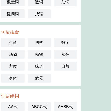
数量词
数词
助词
疑问词
成语
词语组合
生肖
四季
数字
动物
植物
颜色
方位
味道
自然
身体
武器
词语组词
AA式
ABCC式
AABB式