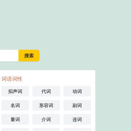
词语词性
拟声词
代词
动词
名词
形容词
副词
量词
介词
连词